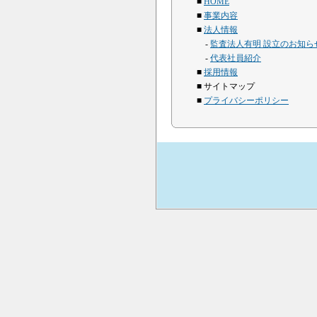
■
HOME
■
事業内容
■
法人情報
-
監査法人有明 設立のお知ら
-
代表社員紹介
■
採用情報
■ サイトマップ
■
プライバシーポリシー