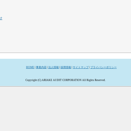
せ
HOME
|
事業内容
|
法人情報
|
採用情報
|
サイトマップ
|
プライバシーポリシー
Copyright (C) ARIAKE AUDIT CORPORATION All Rights Reserved.